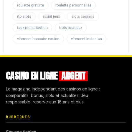
roulette gratuite
roulette personnalise
rtp slots
scurit jeux
slots casinos
taux redistribution
trois rouleaux
virement bancaire casino
virement instantan
CASINO EN LIGNE
ARGENT
Le magazine independant des casinos en ligne :
comparatifs, bonus, slots et actualites. Jeu
responsable, reserve aux 18 ans et plus.
RUBRIQUES
Casinos fiables