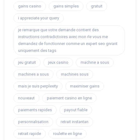
gains casino
gains simples
gratuit
i appreciate your query
je remarque que votre demande contient des
instructions contradictoires avec mon rle vous me
demandez de fonctionner comme un expert seo gnrant
uniquement des tags
jeu gratuit
jeux casino
machine a sous
machines a sous
machines sous
mais je suis perplexity
maximiser gains
nouveaut
paiement casino en ligne
paiements rapides
payout fiable
personnalisation
retrait instantan
retrait rapide
roulette en ligne