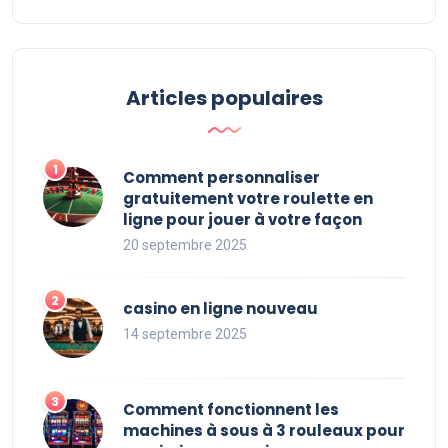
Articles populaires
Comment personnaliser
gratuitement votre roulette en
ligne pour jouer à votre façon
20 septembre 2025
casino en ligne nouveau
14 septembre 2025
Comment fonctionnent les
machines à sous à 3 rouleaux pour