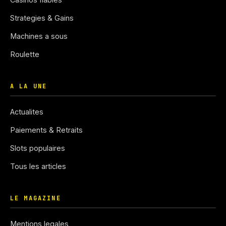
Strategies & Gains
Machines a sous
Roulette
A LA UNE
Actualites
Paiements & Retraits
Slots populaires
Tous les articles
LE MAGAZINE
Mentions legales