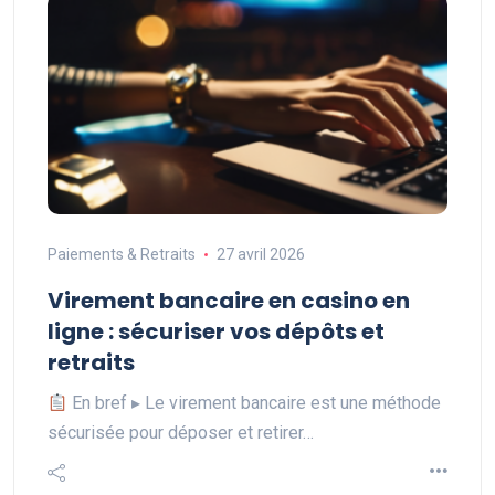
Paiements & Retraits
27 avril 2026
Virement bancaire en casino en
ligne : sécuriser vos dépôts et
retraits
En bref ▸ Le virement bancaire est une méthode
sécurisée pour déposer et retirer…