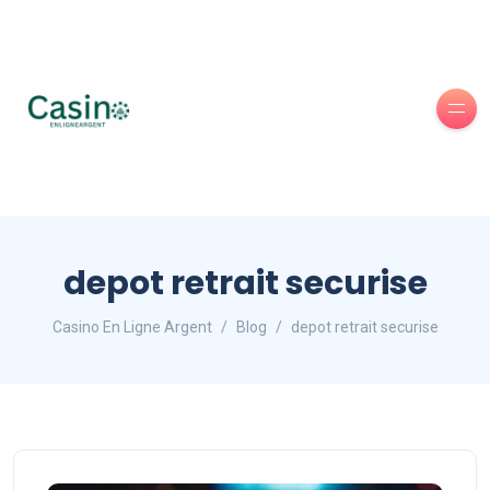
depot retrait securise
Casino En Ligne Argent
Blog
depot retrait securise