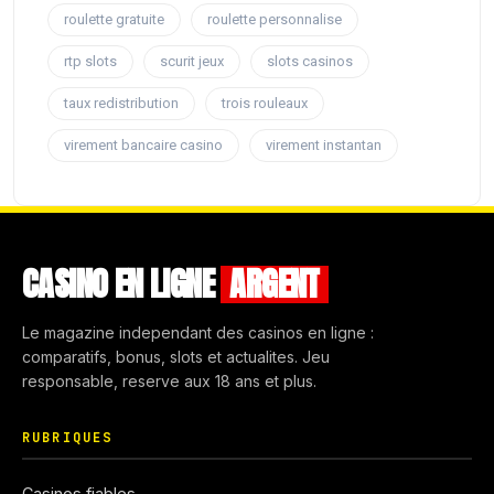
roulette gratuite
roulette personnalise
rtp slots
scurit jeux
slots casinos
taux redistribution
trois rouleaux
virement bancaire casino
virement instantan
CASINO EN LIGNE
ARGENT
Le magazine independant des casinos en ligne :
comparatifs, bonus, slots et actualites. Jeu
responsable, reserve aux 18 ans et plus.
RUBRIQUES
Casinos fiables