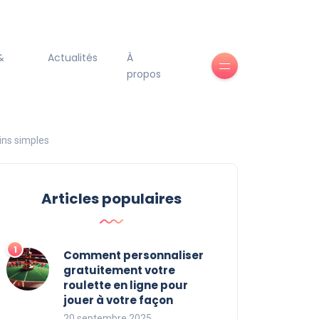
&
Actualités
À
propos
ins simples
Articles populaires
Comment personnaliser
gratuitement votre
roulette en ligne pour
jouer à votre façon
20 septembre 2025