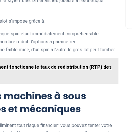
le style fruité, ramenant les joueurs à l’esthétique
slot s’impose grâce à :
haque spin étant immédiatement compréhensible
n nombre réduit d’options à paramétrer
e faible mise, d’un spin à l’autre le gros lot peut tomber
nt fonctionne le taux de redistribution (RTP) des
 machines à sous
és et mécaniques
iminent tout risque financier : vous pouvez tenter votre