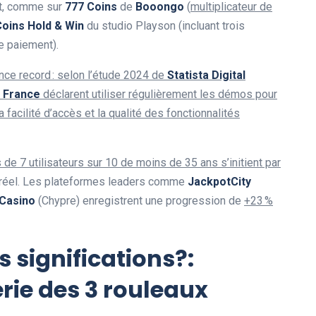
st, comme sur
777 Coins
de
Booongo
(
multiplicateur de
Coins Hold & Win
du studio Playson (incluant trois
e paiement).
nce record : selon l’étude 2024 de
Statista Digital
n France
déclarent utiliser régulièrement les démos pour
 facilité d’accès et la qualité des fonctionnalités
 de 7 utilisateurs sur 10 de moins de 35 ans s’initient par
 réel. Les plateformes leaders comme
JackpotCity
Casino
(Chypre) enregistrent une progression de
+23 %
s significations?:
ie des 3 rouleaux