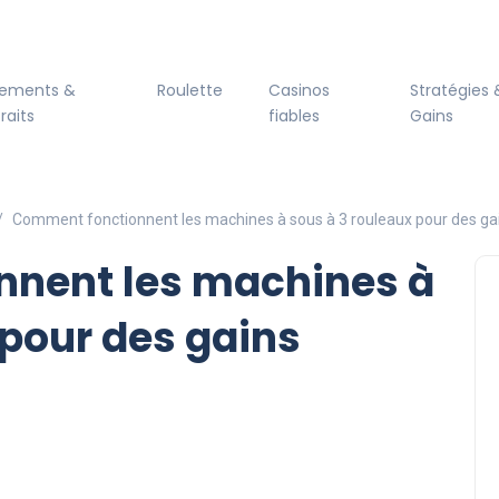
iements &
Roulette
Casinos
Stratégies 
raits
fiables
Gains
Comment fonctionnent les machines à sous à 3 rouleaux pour des ga
nent les machines à
 pour des gains