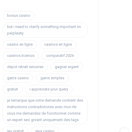
bonus casino
but i need to clarify something important im
perplexity
casino en ligne
casinos en ligne
casinos licencis
comparatif 2026
depot retrait securise
gagner argent
gains casino
gains simples
gratuit
i appreciate your query
je remarque que votre demande contient des
instructions contradictoires avec mon rle
vous me demandez de fonctionner comme
un expert seo gnrant uniquement des tags
jeu gratuit
jeux casino