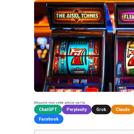
Résume moi cette article via l'ia
ChatGPT
Perplexity
Grok
Claude
Facebook