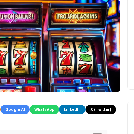
Google AI
WhatsApp
LinkedIn
X (Twitter)