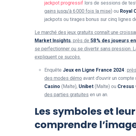
jackpot progressif
lors de sessions de te
gains jusqu’à 6 000 fois la mise
) ou
Royal 
jackpots ou tirages bonus sur cinq lignes d
Le marché des jeux gratuits connaît une croissa
Market Insights
, près de
58 % des joueurs e
se perfectionner ou se divertir sans pression. La
expliquent ce succès.
Enquête
Jeux en Ligne France 2024
:
près
des modes démo
avant d’ouvrir un compte
Casino
(Malte),
Unibet
(Malte) ou
Cresus 
des parties gratuites
en un an.
Les symboles et leur
comprendre l’imager