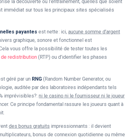
rise la découverte ou l’entraînement, quelles que soient
t immédiat sur tous les principaux sites spécialisés
nnelles payantes
est nette : ici,
aucune somme d’argent
univers graphique, sonore et fonctionnel est
Cela vous offre la possibilité de tester toutes les
 de redistribution
(RTP) ou d’identifier les phases
est géré par un
RNG
(Random Number Generator, ou
logie, auditée par des laboratoires indépendants tels
0% imprévisibles?:
ni le casino ni le fournisseur ni le joueur
ncer. Ce principe fondamental rassure les joueurs quant à
t.
rent
des bonus gratuits
impressionnants : il devient
 multiplicateurs, bonus de connexion quotidienne ou même