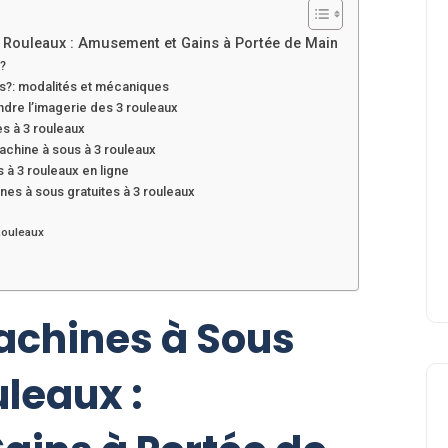
3 Rouleaux : Amusement et Gains à Portée de Main
 ?
s?: modalités et mécaniques
ndre l’imagerie des 3 rouleaux
es à 3 rouleaux
achine à sous à 3 rouleaux
 à 3 rouleaux en ligne
nes à sous gratuites à 3 rouleaux
Rouleaux
achines à Sous
uleaux :