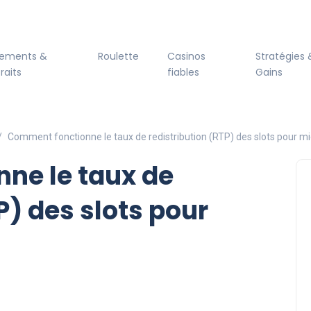
iements &
Roulette
Casinos
Stratégies 
raits
fiables
Gains
Comment fonctionne le taux de redistribution (RTP) des slots pour m
ne le taux de
P) des slots pour