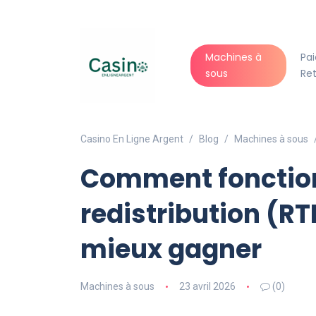
Machines à
Pa
sous
Ret
Casino En Ligne Argent
Blog
Machines à sous
Comment fonction
redistribution (RT
mieux gagner
Machines à sous
23 avril 2026
(0)