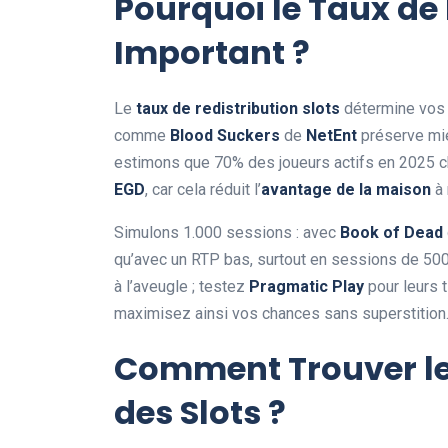
Pourquoi le Taux de 
Important ?
Le
taux de redistribution slots
détermine vo
comme
Blood Suckers
de
NetEnt
préserve mie
estimons que 70% des joueurs actifs en 2025 
EGD
, car cela réduit l’
avantage de la maison
à 
Simulons 1.000 sessions : avec
Book of Dead
qu’avec un RTP bas, surtout en sessions de 500 
à l’aveugle ; testez
Pragmatic Play
pour leurs 
maximisez ainsi vos chances sans superstition
Comment Trouver le 
des Slots ?