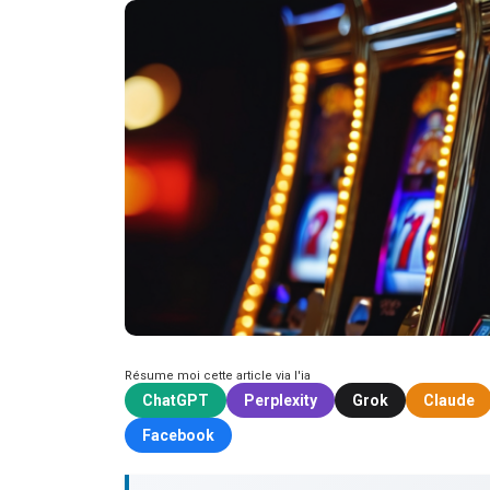
Résume moi cette article via l'ia
ChatGPT
Perplexity
Grok
Claude
Facebook