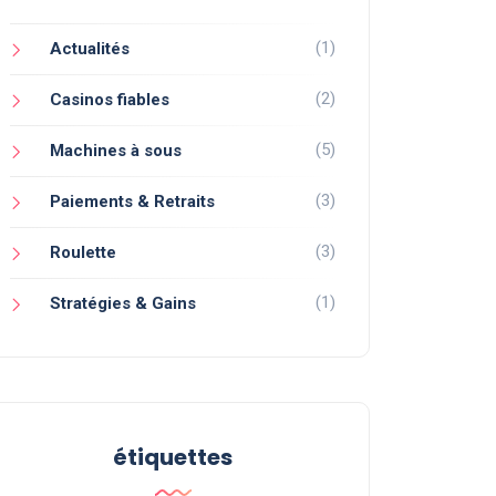
(1)
Actualités
(2)
Casinos fiables
(5)
Machines à sous
(3)
Paiements & Retraits
(3)
Roulette
(1)
Stratégies & Gains
étiquettes