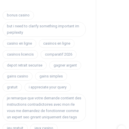
bonus casino
but i need to clarify something important im
perplexity
casino en ligne
casinos en ligne
casinos licencis
comparatif 2026
depot retrait securise
gagner argent
gains casino
gains simples
gratuit
i appreciate your query
je remarque que votre demande contient des
instructions contradictoires avec mon rle
vous me demandez de fonctionner comme
un expert seo gnrant uniquement des tags
jeu gratuit
jeux casino