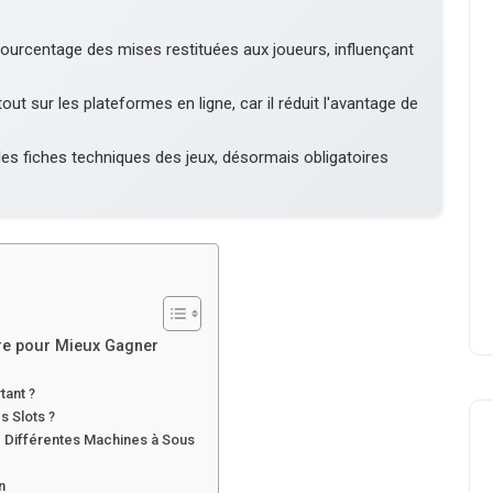
 pourcentage des mises restituées aux joueurs, influençant
ut sur les plateformes en ligne, car il réduit l'avantage de
les fiches techniques des jeux, désormais obligatoires
dre pour Mieux Gagner
tant ?
s Slots ?
e Différentes Machines à Sous
n