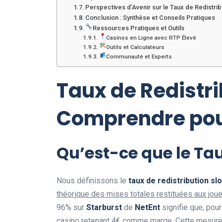
Perspectives d’Avenir sur le Taux de Redistrib
Conclusion : Synthèse et Conseils Pratiques
Ressources Pratiques et Outils
Casinos en Ligne avec RTP Élevé
Outils et Calculateurs
Communauté et Experts
Taux de Redistri
Comprendre pou
Qu’est-ce que le Tau
Nous définissons le
taux de redistribution sl
théorique des mises totales restituées aux joue
96% sur
Starburst
de
NetEnt
signifie que, pou
casino retenant 4€ comme marge. Cette mesure, 