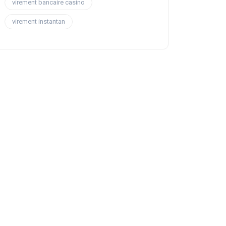
virement bancaire casino
virement instantan