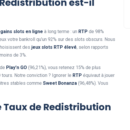
Redistribution est-il
s
gains slots en ligne
à long terme : un
RTP
de 98%
ux votre bankroll qu’un 92% sur des slots obscurs. Nous
choisissent des
jeux slots RTP élevé
, selon rapports
moins de 3%.
de
Play’n GO
(96,21%), vous retenez 15% de plus
tours. Notre conviction ? Ignorer le
RTP
équivaut à jouer
titres stables comme
Sweet Bonanza
(96,48%). Vous
.
Taux de Redistribution