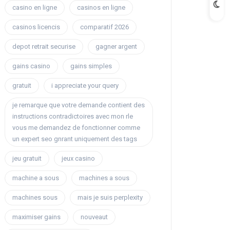
casino en ligne
casinos en ligne
casinos licencis
comparatif 2026
depot retrait securise
gagner argent
gains casino
gains simples
gratuit
i appreciate your query
je remarque que votre demande contient des
instructions contradictoires avec mon rle
vous me demandez de fonctionner comme
un expert seo gnrant uniquement des tags
jeu gratuit
jeux casino
machine a sous
machines a sous
machines sous
mais je suis perplexity
maximiser gains
nouveaut