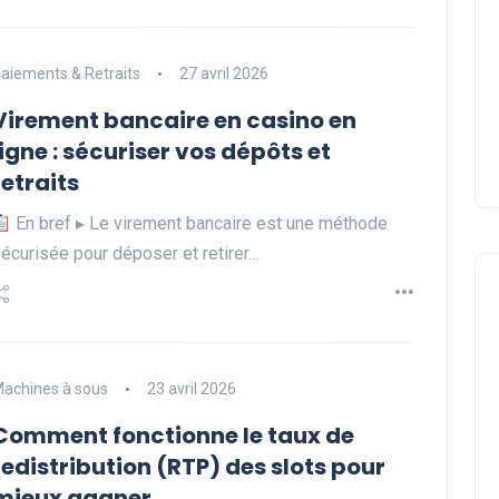
aiements & Retraits
27 avril 2026
Virement bancaire en casino en
ligne : sécuriser vos dépôts et
retraits
En bref ▸ Le virement bancaire est une méthode
écurisée pour déposer et retirer…
achines à sous
23 avril 2026
Comment fonctionne le taux de
redistribution (RTP) des slots pour
mieux gagner