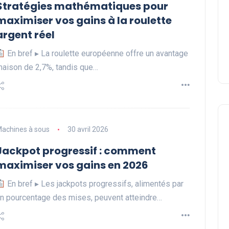
Stratégies mathématiques pour
maximiser vos gains à la roulette
argent réel
En bref ▸ La roulette européenne offre un avantage
aison de 2,7%, tandis que…
achines à sous
30 avril 2026
Jackpot progressif : comment
maximiser vos gains en 2026
En bref ▸ Les jackpots progressifs, alimentés par
n pourcentage des mises, peuvent atteindre…