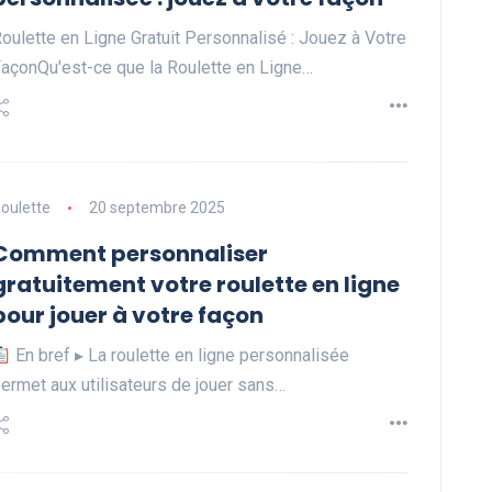
oulette en Ligne Gratuit Personnalisé : Jouez à Votre
açonQu'est-ce que la Roulette en Ligne…
oulette
20 septembre 2025
Comment personnaliser
gratuitement votre roulette en ligne
pour jouer à votre façon
En bref ▸ La roulette en ligne personnalisée
ermet aux utilisateurs de jouer sans…