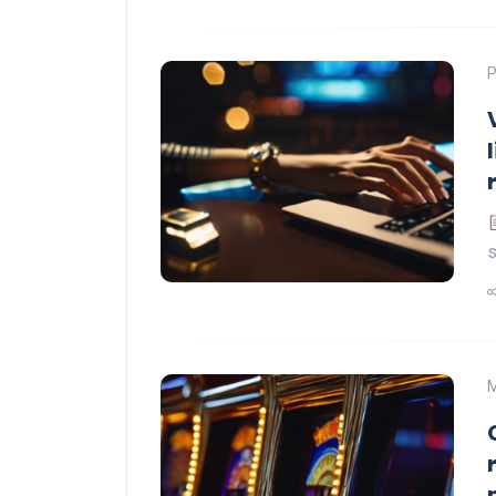
P
s
M