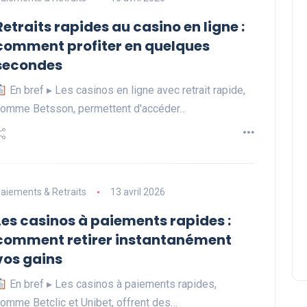
Retraits rapides au casino en ligne :
comment profiter en quelques
secondes
En bref ▸ Les casinos en ligne avec retrait rapide,
omme Betsson, permettent d'accéder…
aiements & Retraits
13 avril 2026
Les casinos à paiements rapides :
comment retirer instantanément
vos gains
En bref ▸ Les casinos à paiements rapides,
omme Betclic et Unibet, offrent des…