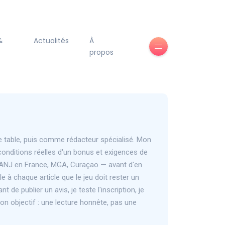
&
Actualités
À
propos
de table, puis comme rédacteur spécialisé. Mon
e, conditions réelles d'un bonus et exigences de
— ANJ en France, MGA, Curaçao — avant d'en
e à chaque article que le jeu doit rester un
 de publier un avis, je teste l'inscription, je
Mon objectif : une lecture honnête, pas une