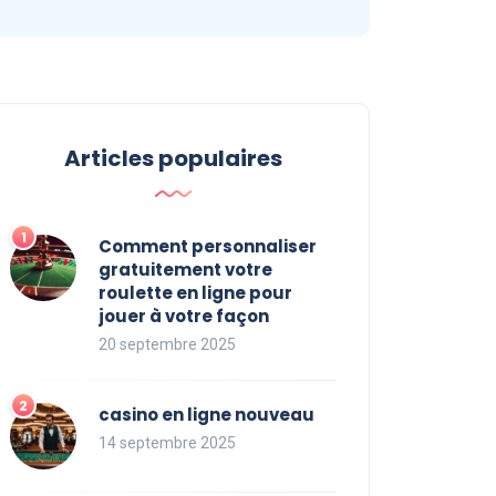
Articles populaires
Comment personnaliser
gratuitement votre
roulette en ligne pour
jouer à votre façon
20 septembre 2025
casino en ligne nouveau
14 septembre 2025