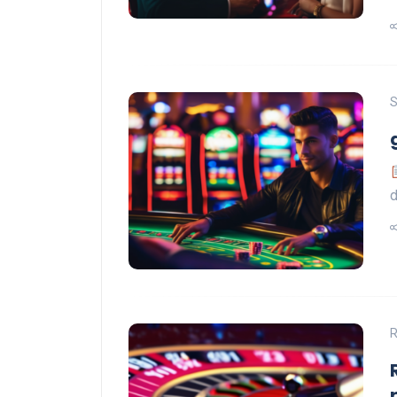
S
d
R