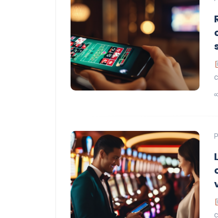
c
P
c